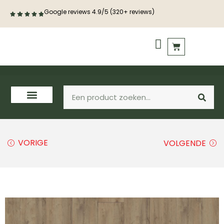
Google reviews 4.9/5 (320+ reviews)
PVC vloeren
Houten vloeren
VORIGE
VOLGENDE