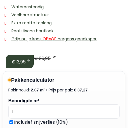
Waterbestendig
Voelbare structuur
Extra matte toplaag
Realistische houtlook
Grijp nu je kans
OP=OP
nergens goedkoper
€
26,95
M²
€13,95
M²
Pakkencalculator
Pakinhoud:
• Prijs per pak:
2.67 m²
€
37,27
Benodigde m²
Inclusief snijverlies (10%)