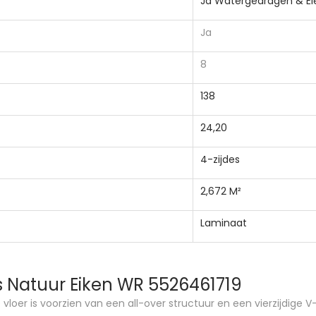
Ja Watergedragen & Ele
Ja
8
138
24,20
4-zijdes
2,672 M²
Laminaat
 Natuur Eiken WR 5526461719
 vloer is voorzien van een all-over structuur en een vierzijdige