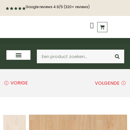
Google reviews 4.9/5 (320+ reviews)
PVC vloeren
Houten vloeren
VORIGE
VOLGENDE