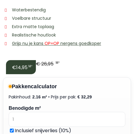
Waterbestendig
Voelbare structuur
Extra matte toplaag
Realistische houtlook
Grijp nu je kans
OP=OP
nergens goedkoper
€
26,95
M²
€14,95
M²
Pakkencalculator
Pakinhoud:
• Prijs per pak:
2.16 m²
€
32,29
Benodigde m²
Inclusief snijverlies (10%)