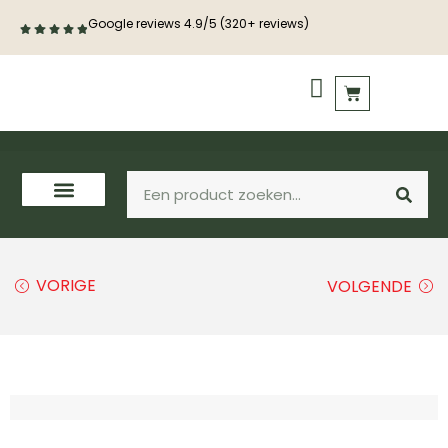
Google reviews 4.9/5 (320+ reviews)
PVC vloeren
Houten vloeren
VORIGE
VOLGENDE