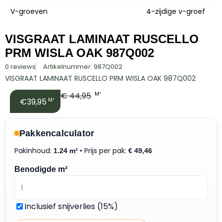
V-groeven
4-zijdige v-groef
VISGRAAT LAMINAAT RUSCELLO
PRM WISLA OAK 987Q002
0 reviews
Artikelnummer: 987Q002
VISGRAAT LAMINAAT RUSCELLO PRM WISLA OAK 987Q002
€
44,95
M²
€39,95
M²
Pakkencalculator
Pakinhoud:
• Prijs per pak:
1.24 m²
€
49,46
Benodigde m²
Inclusief snijverlies (15%)