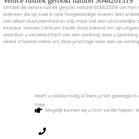
Venice rustiek gerookt naturel 5048201319
Ontdek de Venice rustiek gerookt naturel 5048201319 van het
iedereen die op zoek is naar hoogwaardige vloeren. Met artik
niet alleen duurzaamheid en stijl, maar ook een uitzonderlijke a
interieur. Vloeren Centrum Zwolle staat bekend om zijn uitgeb
waardoor u verzekerd bent van een aankoop waar u jarenlang 
winkel of bestel online om deze prachtige vloer aan uw wonin
Heeft u advies nodig of bent u niet geslaagd i
mee.
Mogelijk kunnen wij u toch verder helpen. W