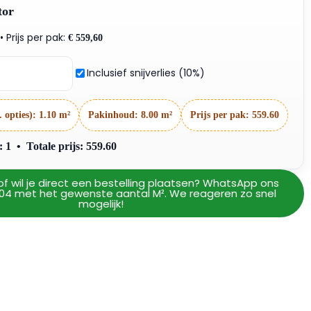
tor
• Prijs per pak:
€
559,60
Inclusief snijverlies (10%)
. opties):
1.10 m²
Pakinhoud:
8.00 m²
Prijs per pak:
559.60
1 • Totale prijs: 559.60
of wil je direct een bestelling plaatsen? WhatsApp ons
04 met het gewenste aantal M². We reageren zo snel
mogelijk!