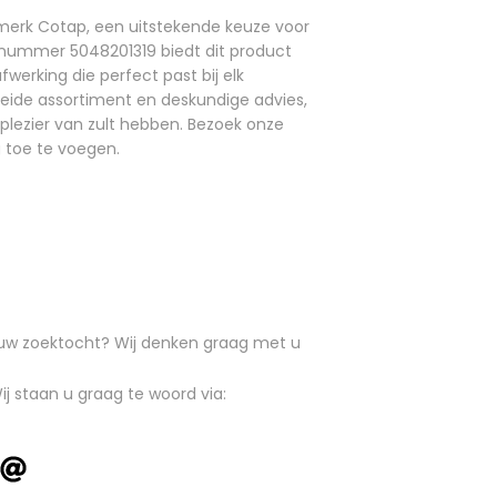
 merk Cotap, een uitstekende keuze voor
elnummer 5048201319 biedt dit product
fwerking die perfect past bij elk
reide assortiment en deskundige advies,
plezier van zult hebben. Bezoek onze
g toe te voegen.
n uw zoektocht? Wij denken graag met u
ij staan u graag te woord via: