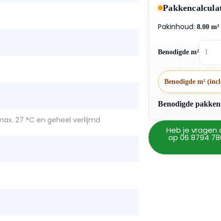
Pakkencalcula
Pakinhoud:
8.00 m²
Benodigde m²
Benodigde m² (incl
Benodigde pakken: 
ax. 27 °C en geheel verlijmd
Heb je vragen 
op 06 8794 78