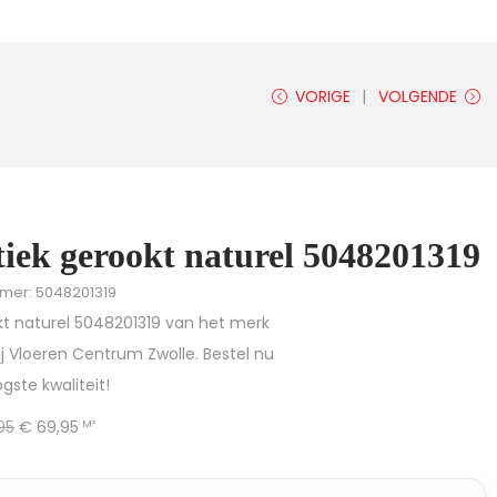
VORIGE
VOLGENDE
tiek gerookt naturel 5048201319
mmer: 5048201319
kt naturel 5048201319 van het merk
ij Vloeren Centrum Zwolle. Bestel nu
gste kwaliteit!
95
€
69,95
M²