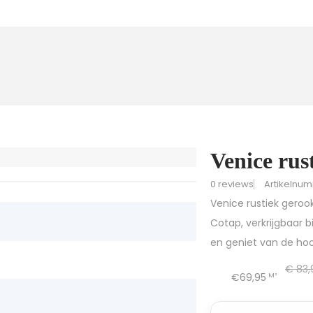
Venice rus
0 reviews
Artikelnu
Venice rustiek geroo
Cotap, verkrijgbaar b
en geniet van de hoo
€
83,
€69,95
M²