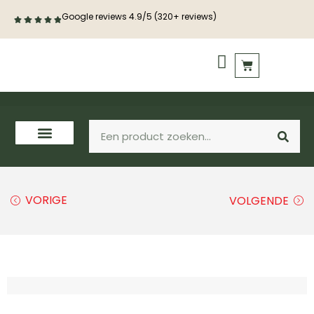
Google reviews 4.9/5 (320+ reviews)
PVC vloeren
Houten vloeren
VORIGE
VOLGENDE