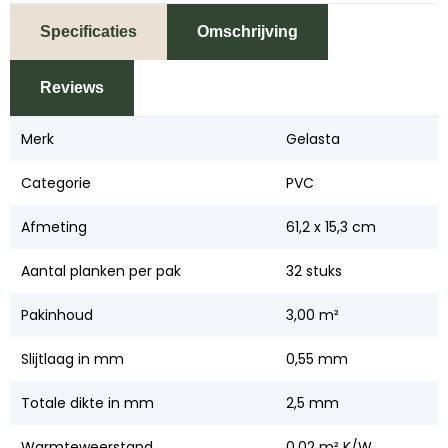
Specificaties
Omschrijving
Reviews
Merk
Gelasta
Categorie
PVC
Afmeting
61,2 x 15,3 cm
Aantal planken per pak
32 stuks
Pakinhoud
3,00 m²
Slijtlaag in mm
0,55 mm
Totale dikte in mm
2,5 mm
Warmteweerstand
0,02 m² K/W