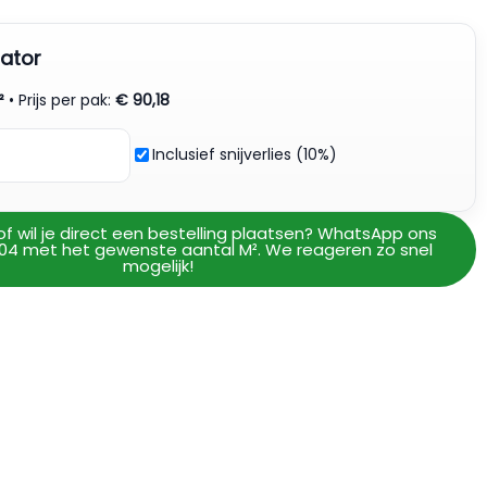
ator
²
• Prijs per pak:
€
90,18
Inclusief snijverlies (10%)
of wil je direct een bestelling plaatsen? WhatsApp ons
04 met het gewenste aantal M². We reageren zo snel
mogelijk!