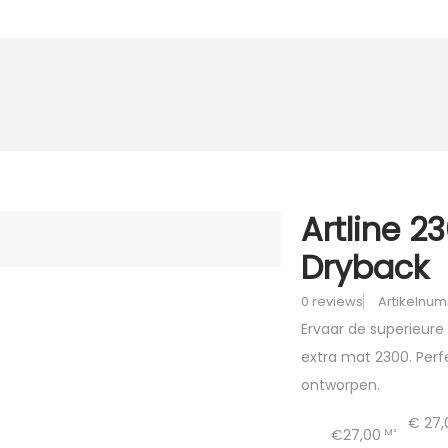
Artline 2
Dryback
0 reviews
Artikelnu
Ervaar de superieure 
extra mat 2300. Perf
ontworpen.
€
27,
€27,00
M²