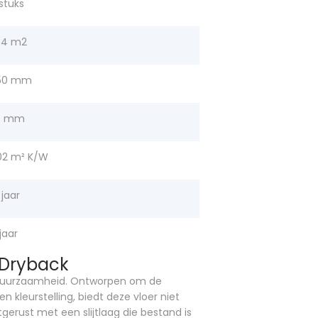
 stuks
34 m2
50 mm
5 mm
02 m² K/W
 jaar
jaar
e Dryback
et duurzaamheid. Ontworpen om de
 kleurstelling, biedt deze vloer niet
itgerust met een slijtlaag die bestand is