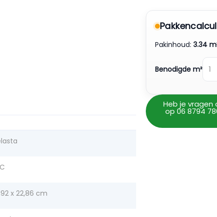
Pakkencalcul
Pakinhoud:
3.34 m
Benodigde m²
Heb je vragen 
op 06 8794 78
lasta
VC
1,92 x 22,86 cm