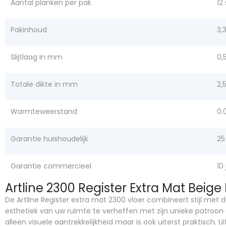
Aantal planken per pak
12
Pakinhoud
3,
Slijtlaag in mm
0,
Totale dikte in mm
2,
Warmteweerstand
0.
Garantie huishoudelijk
25
Garantie commercieel
10 
Artline 2300 Register Extra Mat Beig
De Artline Register extra mat 2300 vloer combineert stijl m
esthetiek van uw ruimte te verheffen met zijn unieke patroon en
alleen visuele aantrekkelijkheid maar is ook uiterst praktisch. U