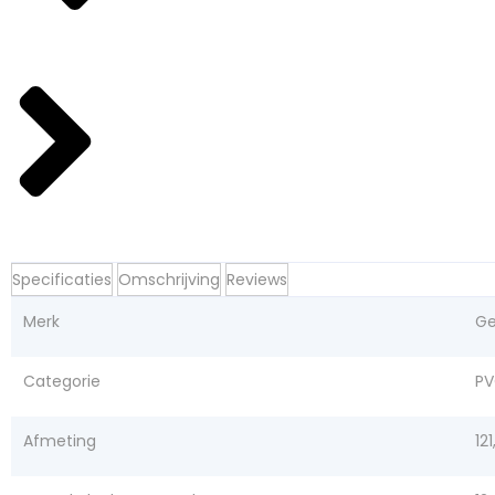
Specificaties
Omschrijving
Reviews
Merk
Ge
Categorie
P
Afmeting
12