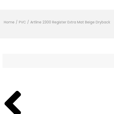
Home
/
PVC
/
Artline 2300 Register Extra Mat Beige Dryback