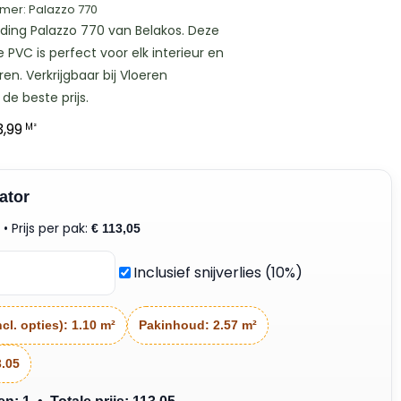
mer: Palazzo 770
ding Palazzo 770 van Belakos. Deze
e PVC is perfect voor elk interieur en
ren. Verkrijgbaar bij Vloeren
de beste prijs.
,99
M²
ator
• Prijs per pak:
²
€
113,05
Inclusief snijverlies (10%)
cl. opties):
1.10 m²
Pakinhoud:
2.57 m²
3.05