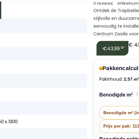
0 reviews
Artikelnum
Ontdek de Trapbekle
stijlvolle en duurzam
eenvoudig te installe
Centrum Zwolle voor 
€
43
€43,99
M²
Pakkencalcul
Pakinhoud:
2.57 m
Benodigde m²
Benodigde m² (in
0 x 1300
Prijs per pak:
11