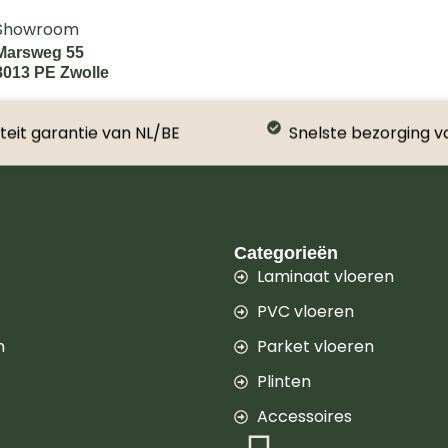
Showroom
Marsweg 55
8013 PE Zwolle
teit garantie van NL/BE
Snelste bezorging v
Categorieën
Laminaat vloeren
PVC vloeren
n
Parket vloeren
Plinten
Accessoires