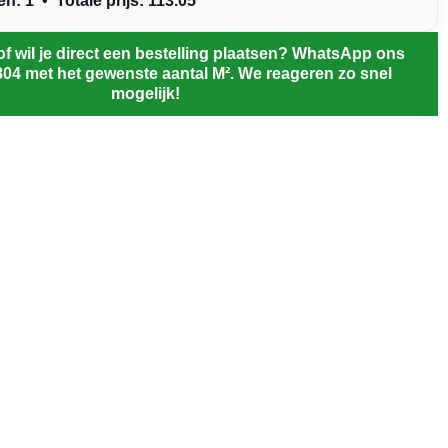
: 1 • Totale prijs: 113.05
of wil je direct een bestelling plaatsen? WhatsApp ons
804 met het gewenste aantal M². We reageren zo snel
mogelijk!