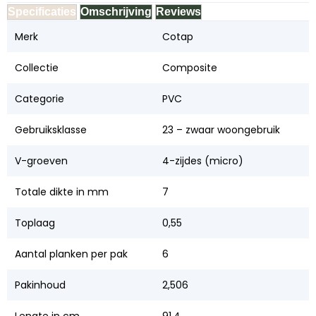
Specificaties
Omschrijving
Reviews
Merk
Cotap
Collectie
Composite
Categorie
PVC
Gebruiksklasse
23 – zwaar woongebruik
V-groeven
4-zijdes (micro)
Totale dikte in mm
7
Toplaag
0,55
Aantal planken per pak
6
Pakinhoud
2,506
Lengte in cm
91,4