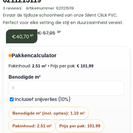
0 reviews
Artikelnummer: 6211215119
Ervaar de tijdloze schoonheid van onze Silent Click PVC.
Perfect voor elke setting die stijl en duurzaamheid vereist.
€
57,95
M²
€40,70
M²
Pakkencalculator
Pakinhoud:
• Prijs per pak:
2.51 m²
€
101,99
Benodigde m²
Inclusief snijverlies (10%)
Benodigde m² (incl. opties):
1.10 m²
Pakinhoud:
2.51 m²
Prijs per pak:
101.99