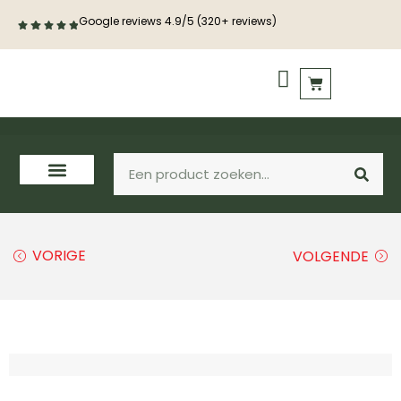
Google reviews 4.9/5 (320+ reviews)
PVC vloeren
Houten vloeren
VORIGE
VOLGENDE