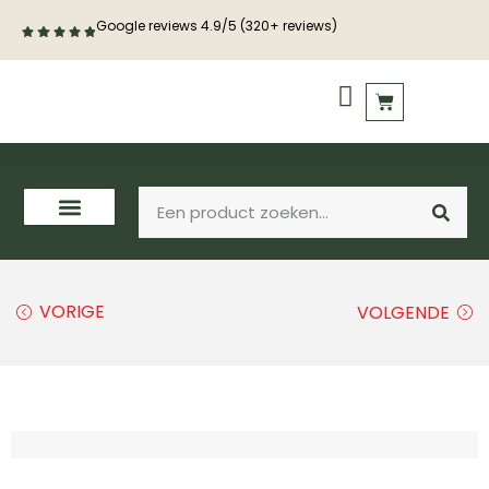
Google reviews 4.9/5 (320+ reviews)
PVC vloeren
Houten vloeren
VORIGE
VOLGENDE