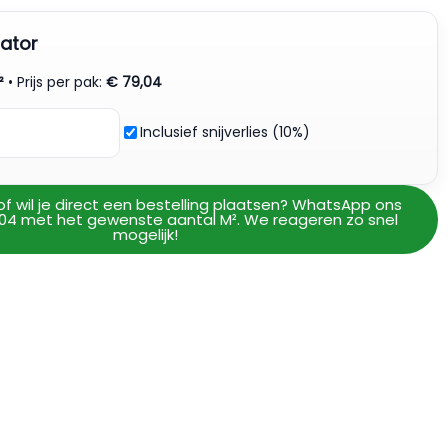
ator
²
• Prijs per pak:
€
79,04
Inclusief snijverlies (10%)
of wil je direct een bestelling plaatsen? WhatsApp ons
04 met het gewenste aantal M². We reageren zo snel
mogelijk!