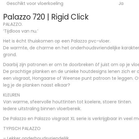
Geschikt voor vloerkoeling
Ja
Palazzo 720 | Rigid Click
PALAZZO.
‘Tijdloos van nu.’
Het is écht thuiskomen op een Palazzo pvc-vloer.
De warmte, de charme en het onderhoudsvriendelijke karakter
grond.
Daarbij zijn patronen er om te doorbreken óf juist om op je vlo
De prachtige planken en de unieke houtdesigns lenen zich er 
een visgraat, Hongaarse of Weense punt patroon te leggen. Of 
leg je de planken naast elkaar?
KLEUREN
Van warme, sfeervolle houttinten tot koelere, stoere tinten.
Iedere uitstraling binnen vloerbereik.
De Palazzo en Palazzo visgraat XL serie is verkrijgbaar in veel m
TYPISCH PALAZZO
– Lekker onderhoudsvriendelijk