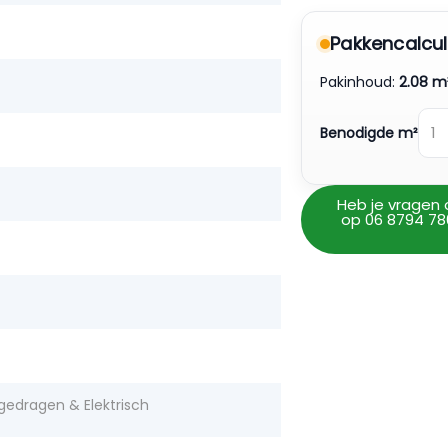
Pakkencalcul
Pakinhoud:
2.08 m
Benodigde m²
Heb je vragen 
op 06 8794 78
gedragen & Elektrisch