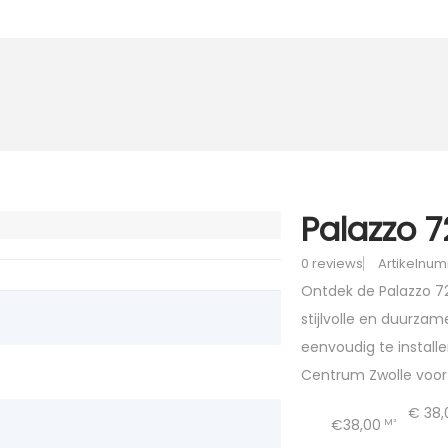
Palazzo 72
0 reviews
Artikelnumm
Ontdek de Palazzo 720
stijlvolle en duurzam
eenvoudig te installe
Centrum Zwolle voor 
€
38,
€38,00
M²