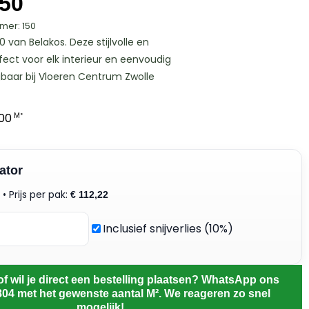
150
mer: 150
 van Belakos. Deze stijlvolle en
ect voor elk interieur en eenvoudig
ijgbaar bij Vloeren Centrum Zwolle
,00
M²
ator
• Prijs per pak:
²
€
112,22
Inclusief snijverlies (10%)
of wil je direct een bestelling plaatsen? WhatsApp ons
804 met het gewenste aantal M². We reageren zo snel
mogelijk!