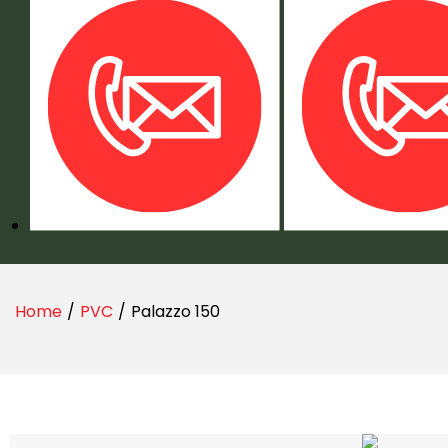
Home
/
PVC
/
Palazzo 150