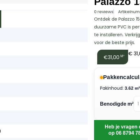
Palazzo 
0 reviews
Artikelnum
Ontdek de Palazzo 150
duurzame PVC is perf
te installeren. Verkr
voor de beste prijs.
€
31
€31,00
M²
Pakkencalcul
Pakinhoud:
3.62 m
Benodigde m²
Heb je vragen 
0
op 06 8794 7