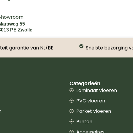
Showroom
Marsweg 55
8013 PE Zwolle
teit garantie van NL/BE
Snelste bezorging v
Categorieën
Laminaat vloeren
PVC vloeren
n
Parket vloeren
Plinten
Accessoires