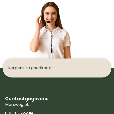
N
e
r
g
e
n
s
z
o
g
o
e
d
k
o
o
p
Contactgegevens
Marsweg 55
8013 PE Zwolle