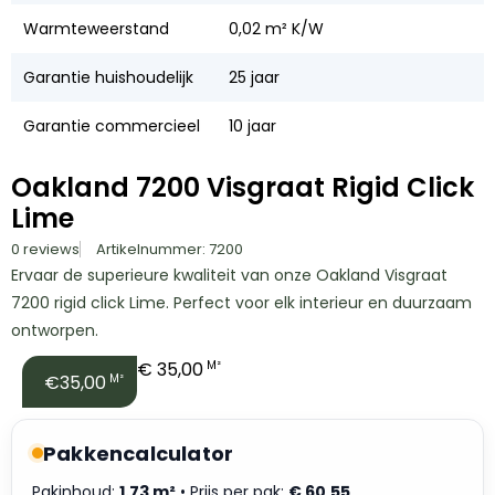
Warmteweerstand
0,02 m² K/W
Garantie huishoudelijk
25 jaar
Garantie commercieel
10 jaar
Oakland 7200 Visgraat Rigid Click
Lime
0 reviews
Artikelnummer: 7200
Ervaar de superieure kwaliteit van onze Oakland Visgraat
7200 rigid click Lime. Perfect voor elk interieur en duurzaam
ontworpen.
€
35,00
M²
€35,00
M²
Pakkencalculator
Pakinhoud:
1.73 m²
• Prijs per pak:
€
60,55