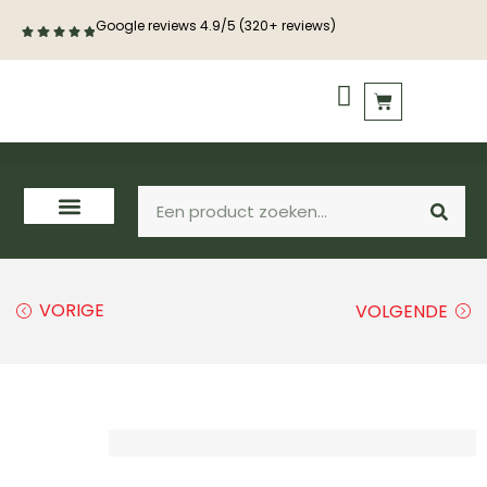
Google reviews 4.9/5 (320+ reviews)
PVC vloeren
Houten vloeren
VORIGE
VOLGENDE