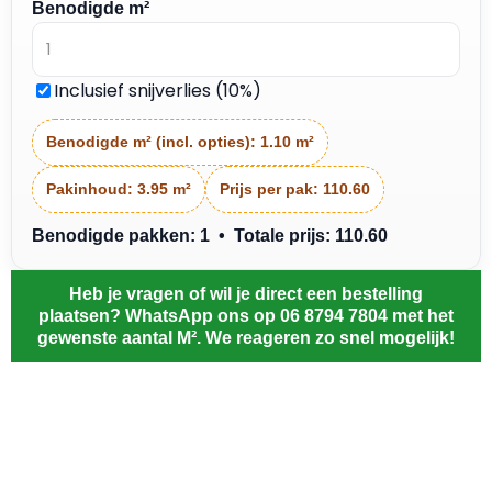
Benodigde m²
Inclusief snijverlies (10%)
Benodigde m² (incl. opties):
1.10 m²
Pakinhoud:
3.95 m²
Prijs per pak:
110.60
Benodigde pakken: 1 • Totale prijs: 110.60
Heb je vragen of wil je direct een bestelling
plaatsen? WhatsApp ons op 06 8794 7804 met het
gewenste aantal M². We reageren zo snel mogelijk!