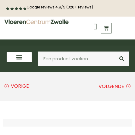
Google reviews 4.9/5 (320+ reviews)
PVC vloeren
Houten vloeren
VORIGE
VOLGENDE