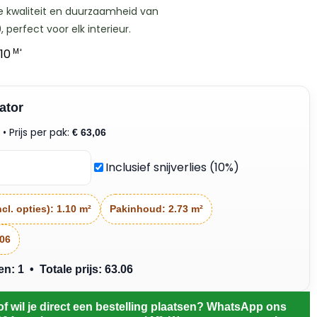
e kwaliteit en duurzaamheid van
perfect voor elk interieur.
10
M²
ator
• Prijs per pak:
²
€
63,06
Inclusief snijverlies (10%)
cl. opties):
1.10 m²
Pakinhoud:
2.73 m²
.06
: 1 • Totale prijs: 63.06
of wil je direct een bestelling plaatsen? WhatsApp ons