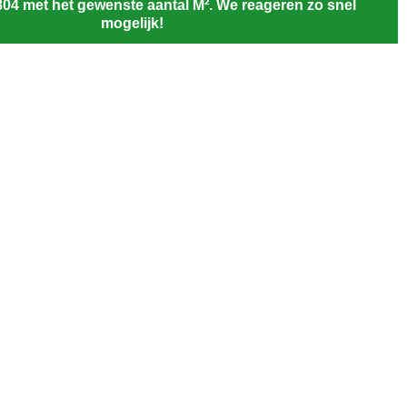
804 met het gewenste aantal M². We reageren zo snel
mogelijk!