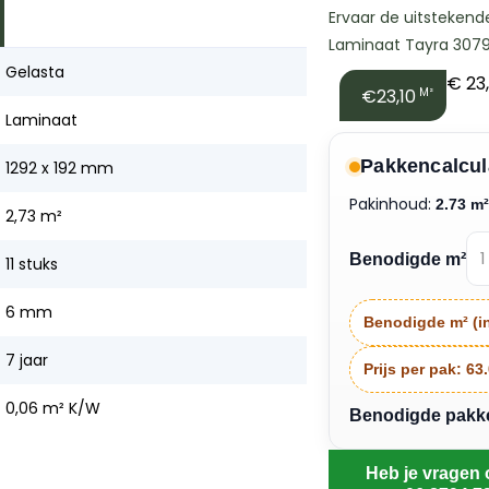
Ervaar de uitstekend
Laminaat Tayra 3079, 
Gelasta
€
23,
€23,10
M²
Laminaat
Pakkencalcul
1292 x 192 mm
Pakinhoud:
2.73 m
2,73 m²
Benodigde m²
11 stuks
6 mm
Benodigde m² (in
7 jaar
Prijs per pak:
63
0,06 m² K/W
Benodigde pakken
Heb je vragen 