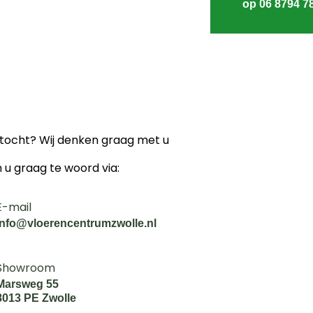
op 06 8794 7
ektocht? Wij denken graag met u
n u graag te woord via:
E-mail
info@vloerencentrumzwolle.nl
Showroom
Marsweg 55
8013 PE Zwolle