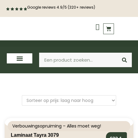
Google reviews 4.9/5 (320+ reviews)
PVC vloeren
Houten vloeren
Verbouwingsopruiming – Alles moet weg!
Laminaat Tayra 3079