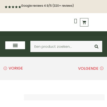
Google reviews 4.9/5 (320+ reviews)
PVC vloeren
Houten vloeren
VORIGE
VOLGENDE