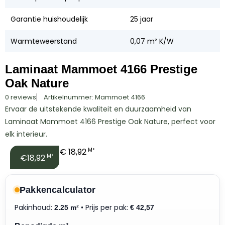
Garantie huishoudelijk
25 jaar
Warmteweerstand
0,07 m² K/W
Laminaat Mammoet 4166 Prestige
Oak Nature
0 reviews
Artikelnummer: Mammoet 4166
Ervaar de uitstekende kwaliteit en duurzaamheid van
Laminaat Mammoet 4166 Prestige Oak Nature, perfect voor
elk interieur.
€
18,92
M²
€18,92
M²
Pakkencalculator
Pakinhoud:
• Prijs per pak:
2.25 m²
€
42,57