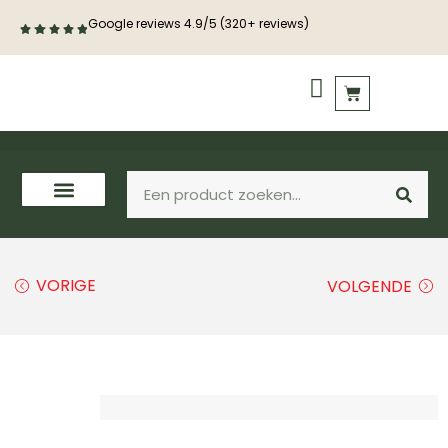
Google reviews 4.9/5 (320+ reviews)
PVC vloeren
Houten vloeren
VORIGE
VOLGENDE