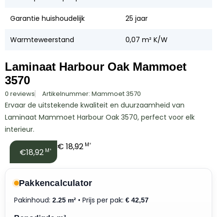
Garantie huishoudelijk
25 jaar
Warmteweerstand
0,07 m² K/W
Laminaat Harbour Oak Mammoet
3570
0 reviews
Artikelnummer: Mammoet 3570
Ervaar de uitstekende kwaliteit en duurzaamheid van
Laminaat Mammoet Harbour Oak 3570, perfect voor elk
interieur.
€
18,92
M²
€18,92
M²
Pakkencalculator
Pakinhoud:
• Prijs per pak:
2.25 m²
€
42,57