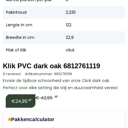
Pakinhoud
2,235
Lengte in cm
122
Breedte in cm
22,9
Plak of Klik
click
Klik PVC dark oak 6812761119
0 reviews
Artikelnummer: 6812761119
Ervaar de tijdloze schoonheid van onze Click dark oak.
Perfect voor elke setting die stijl en duurzaamheid vereist.
€
42,95
M²
€24,95
M²
Pakkencalculator