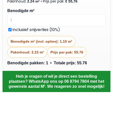
Pakinhoud:
• Prijs per pak:
2.24 m²
€
55,76
Benodigde m²
Inclusief snijverlies (10%)
Benodigde m² (incl. opties):
1.10 m²
Pakinhoud:
2.23 m²
Prijs per pak:
55.76
Benodigde pakken: 1 • Totale prijs: 55.76
Heb je vragen of wil je direct een bestelling
plaatsen? WhatsApp ons op 06 8794 7804 met het
gewenste aantal M². We reageren zo snel mogelijk!