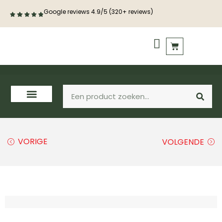
Google reviews 4.9/5 (320+ reviews)
PVC vloeren
Houten vloeren
VORIGE
VOLGENDE