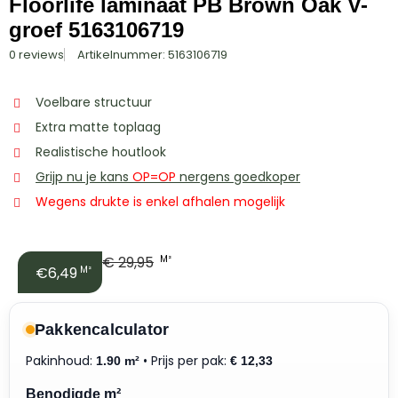
Floorlife laminaat PB Brown Oak V-
groef 5163106719
0 reviews
Artikelnummer: 5163106719
Voelbare structuur
Extra matte toplaag
Realistische houtlook
Grijp nu je kans
OP=OP
nergens goedkoper
Wegens drukte is enkel afhalen mogelijk
€
29,95
M²
€6,49
M²
Pakkencalculator
Pakinhoud:
• Prijs per pak:
1.90 m²
€
12,33
Benodigde m²