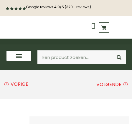
Google reviews 4.9/5 (320+ reviews)
PVC vloeren
Houten vloeren
VORIGE
VOLGENDE