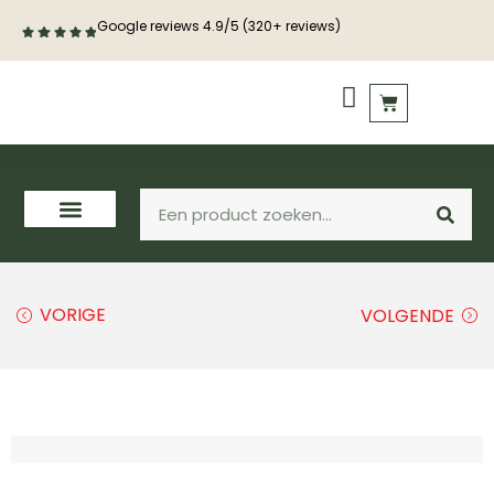
Google reviews 4.9/5 (320+ reviews)
PVC vloeren
Houten vloeren
VORIGE
VOLGENDE