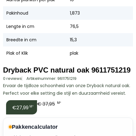
Pakinhoud
1,873
Lengte in cm
76,5
Breedte in cm
15,3
Plak of Klik
plak
Dryback PVC natural oak 9611751219
0 reviews
Artikelnummer: 9611751219
Ervaar de tijdloze schoonheid van onze Dryback natural oak.
Perfect voor elke setting die stijl en duurzaamheid vereist.
€
37,95
M²
€27,99
M²
Pakkencalculator