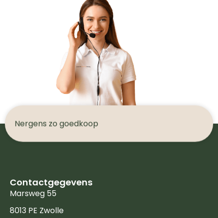
N
e
r
g
e
n
s
z
o
g
o
e
d
k
o
o
p
Contactgegevens
Marsweg 55
8013 PE Zwolle