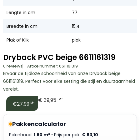
Lengte in cm
77
Breedte in cm
15,4
Plak of Klik
plak
Dryback PVC beige 6611161319
0 reviews
Artikelnummer: 6611161319
Ervaar de tijdloze schoonheid van onze Dryback beige
6611161319. Perfect voor elke setting die stijl en duurzaamheid
vereist.
€
39,95
M²
€27,99
M²
Pakkencalculator
Pakinhoud:
1.90 m²
• Prijs per pak:
€
53,10