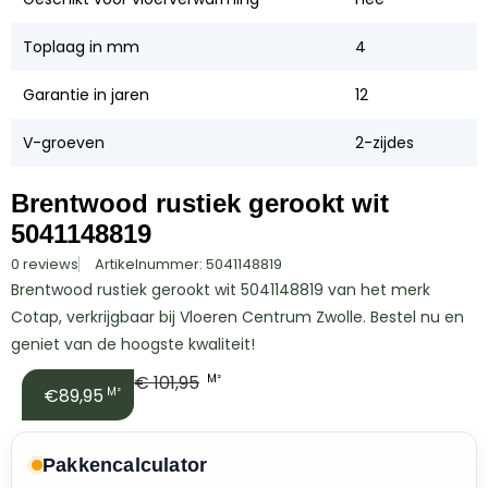
Toplaag in mm
4
Garantie in jaren
12
V-groeven
2-zijdes
Brentwood rustiek gerookt wit
5041148819
0 reviews
Artikelnummer: 5041148819
Brentwood rustiek gerookt wit 5041148819 van het merk
Cotap, verkrijgbaar bij Vloeren Centrum Zwolle. Bestel nu en
geniet van de hoogste kwaliteit!
€
101,95
M²
€89,95
M²
Pakkencalculator