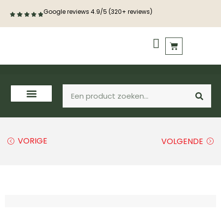
Google reviews 4.9/5 (320+ reviews)
PVC vloeren
Houten vloeren
VORIGE
VOLGENDE