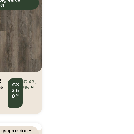
tegreerde
er
5
€
42,
€3
ck
95
M²
3,5
0
M
wn
²
ngsopruiming –