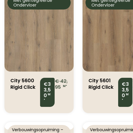
Met geïntegreerde
Met geïntegreerde
Ondervloer
Ondervloer
City 5600
City 5601
€
42,
€3
€3
Rigid Click
95
Rigid Click
M²
3,5
3,5
Smoked
Smoked
0
0
M
M
Oak Light
Oak Natural
²
²
Verbouwingsopruiming –
Verbouwingsopruimi