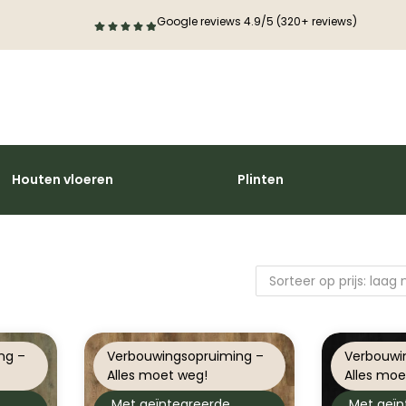
Google reviews 4.9/5 (320+ reviews)
Houten vloeren
Plinten
ng –
Verbouwingsopruiming –
Verbouwi
Alles moet weg!
Alles moe
Met geïntegreerde
Met geïn