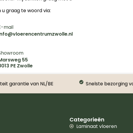
n u graag te woord via:
E-mail
info@vloerencentrumzwolle.nl
Showroom
Marsweg 55
8013 PE Zwolle
teit garantie van NL/BE
Snelste bezorging v
Categorieën
Laminaat vloeren