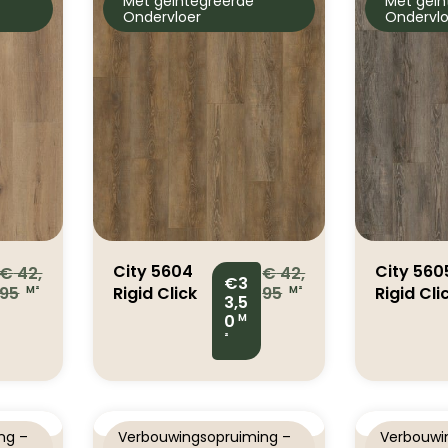
Met geïntegreerde
Met geïn
Ondervloer
Ondervlo
City 5604
City 560
€
42,
€
42,
€3
95
Rigid Click
95
Rigid Cli
M²
M²
3,5
Olympia
Olympia
0
M
Pine
Pine Bro
²
Natural
ng –
Verbouwingsopruiming –
Verbouwi