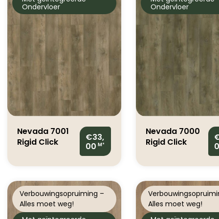
Ondervloer
Ondervloer
Nevada 7001
Nevada 7000
€33,
€
Rigid Click
Rigid Click
00
M²
Valley Oak
Valley Oak
Pepper
Smoked
Verbouwingsopruiming –
Verbouwingsopruimi
Alles moet weg!
Alles moet weg!