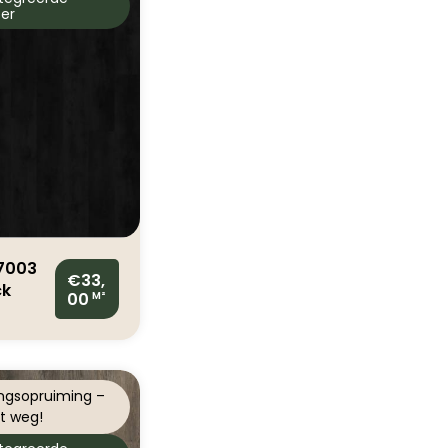
er
7003
€33,
ck
00
M²
ak
l
ngsopruiming –
t weg!