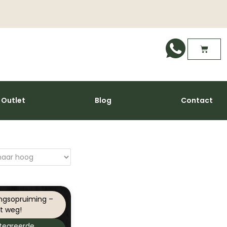
Outlet
Blog
Contact
ngsopruiming –
t weg!
tegreerde