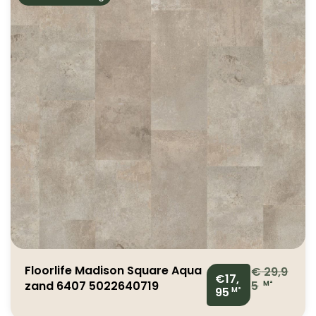
Floorlife Madison Square Aqua
€
29,9
€17,
zand 6407 5022640719
5
M²
95
M²