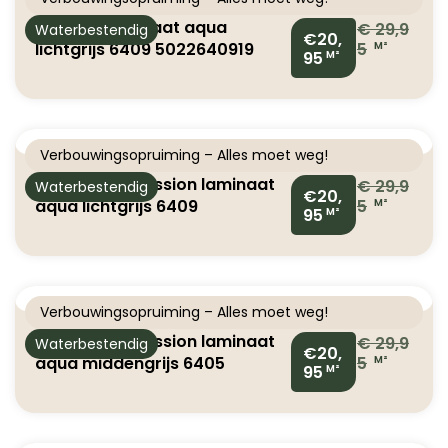
Floorlife laminaat aqua
€
29,9
Waterbestendig
€20,
lichtgrijs 6409 5022640919
5
M²
95
M²
Verbouwingsopruiming – Alles moet weg!
Ambiant Expression laminaat
€
29,9
Waterbestendig
€20,
aqua lichtgrijs 6409
5
M²
95
M²
5022640919
Verbouwingsopruiming – Alles moet weg!
Ambiant Expression laminaat
€
29,9
Waterbestendig
€20,
aqua middengrijs 6405
5
M²
95
M²
5022640519