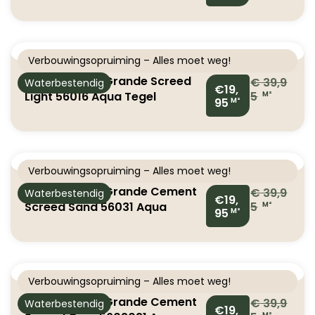
Laminaat
Verbouwingsopruiming – Alles moet weg!
Classen Visio Grande Screed
€
39,9
Waterbestendig
€19,
Light 56016 Aqua Tegel
5
M²
95
M²
Laminaat
Verbouwingsopruiming – Alles moet weg!
Classen Visio Grande Cement
€
39,9
Waterbestendig
€19,
Screed Sand 56031 Aqua
5
M²
95
M²
Laminaat
Verbouwingsopruiming – Alles moet weg!
Classen Visio Grande Cement
€
39,9
Waterbestendig
€19,
M²