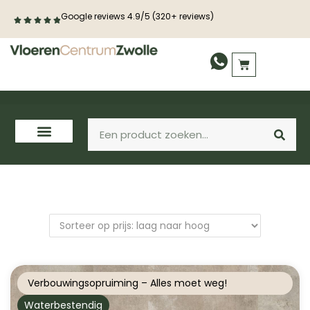
Google reviews 4.9/5 (320+ reviews)
PVC vloeren
Laminaat
Houten vloeren
Verbouwingsopruiming – Alles moet weg!
Waterbestendig