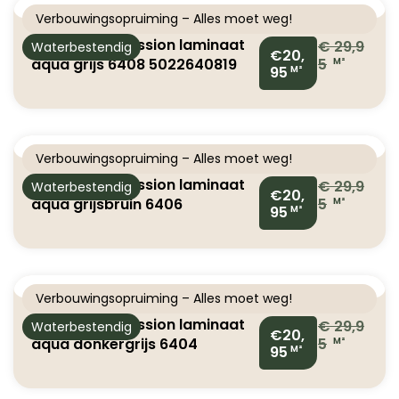
Verbouwingsopruiming – Alles moet weg!
Ambiant Expression laminaat
€
29,9
Waterbestendig
€20,
aqua grijs 6408 5022640819
5
M²
95
M²
Verbouwingsopruiming – Alles moet weg!
Ambiant Expression laminaat
€
29,9
Waterbestendig
€20,
aqua grijsbruin 6406
5
M²
95
M²
5022640619
Verbouwingsopruiming – Alles moet weg!
Ambiant Expression laminaat
€
29,9
Waterbestendig
€20,
aqua donkergrijs 6404
5
M²
95
M²
5022640419