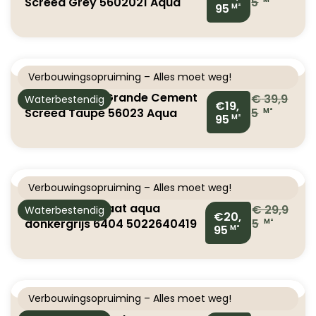
Screed Grey 5602021 Aqua
5
95
M²
Tegel Laminaat
Verbouwingsopruiming – Alles moet weg!
Classen Visio Grande Cement
€
39,9
Waterbestendig
€19,
Screed Taupe 56023 Aqua
5
M²
95
M²
Tegel Laminaat
Verbouwingsopruiming – Alles moet weg!
Floorlife laminaat aqua
€
29,9
Waterbestendig
€20,
donkergrijs 6404 5022640419
5
M²
95
M²
Verbouwingsopruiming – Alles moet weg!