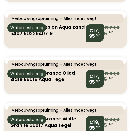
Verbouwingsopruiming – Alles moet weg!
Ambiant Expression Aqua zand
€
29,9
Waterbestendig
€17,
6407 5022640719
5
M²
95
M²
Verbouwingsopruiming – Alles moet weg!
Classen Visio Grande Oiled
€
39,9
Waterbestendig
€17,
Slate 56015 Aqua Tegel
5
M²
95
M²
Laminaat
Verbouwingsopruiming – Alles moet weg!
Classen Visio Grande White
€
39,9
Waterbestendig
€19,
Granite 56017 Aqua Tegel
5
M²
95
M²