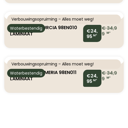
Verbouwingsopruiming – Alles moet weg!
BAHIA AQUA MURCIA 98EN010
€
34,9
Waterbestendig
€24,
LAMINAAT
9
M²
95
M²
Verbouwingsopruiming – Alles moet weg!
BAHIA AQUA ALMERIA 98EN011
€
34,9
Waterbestendig
€24,
LAMINAAT
9
M²
95
M²