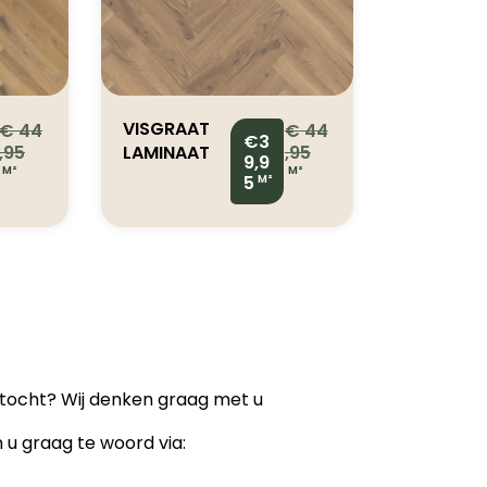
VISGRAAT
€
44
€
44
€3
,95
LAMINAAT
,95
9,9
M²
M²
RUSCELLO
5
M²
PRM ELBE
OAK
987Q008
ektocht? Wij denken graag met u
n u graag te woord via: