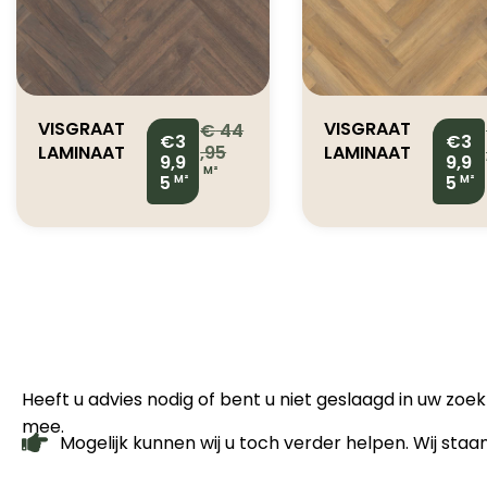
VISGRAAT
VISGRAAT
€
44
€3
€3
LAMINAAT
,95
LAMINAAT
9,9
9,9
M²
RUSCELLO
RUSCELLO
5
5
M²
M²
PRM EBRO
PRM WISLA
OAK
OAK
987Q006
987Q002
Heeft u advies nodig of bent u niet geslaagd in uw zo
mee.
Mogelijk kunnen wij u toch verder helpen. Wij staa