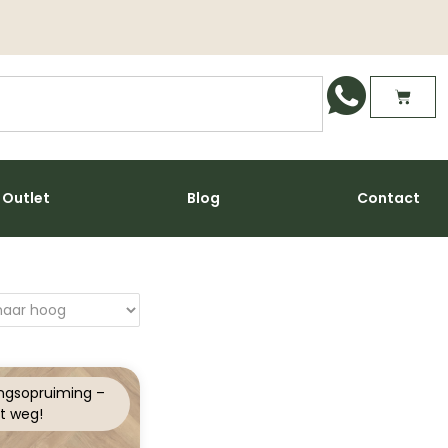
Outlet
Blog
Contact
ngsopruiming –
t weg!