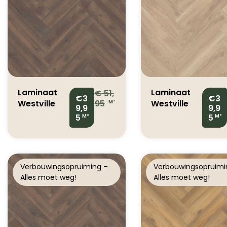
Laminaat
Laminaat
€
51,
€3
€3
Westville
95
Westville
M²
9,9
9,9
Donker
Licht Eiken
5
5
M²
M²
Bruin Eiken
Visgraat
Visgraat
4304738
4313506
4032271195
518
Verbouwingsopruiming –
Verbouwingsopruimi
Alles moet weg!
Alles moet weg!