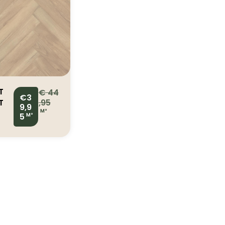
T
€
44
€3
T
,95
9,9
M²
O
5
M²
7