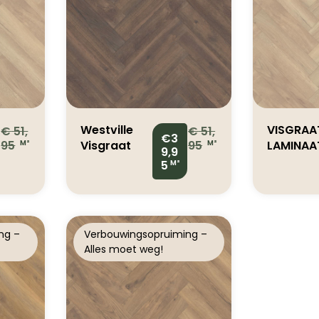
Westville
VISGRAA
€
51,
€
51,
€3
95
Visgraat
95
LAMINAA
M²
M²
9,9
Donker
RUSCELL
5
M²
Bruin Eiken
PRM
Laminaat
DANUBE
4313506
OAK
4032271219
987Q00
ng –
Verbouwingsopruiming –
078
Alles moet weg!