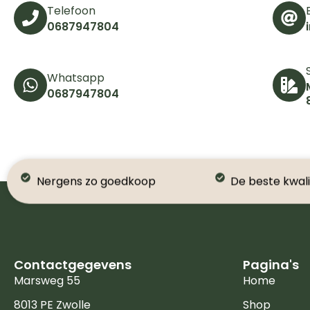
Telefoon
0687947804
Whatsapp
0687947804
Nergens zo goedkoop
De beste kwali
Contactgegevens
Pagina's
Marsweg 55
Home
8013 PE Zwolle
Shop