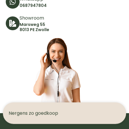
0687947804
Showroom
Marsweg 55
8013 PE Zwolle
N
e
r
g
e
n
s
z
o
g
o
e
d
k
o
o
p