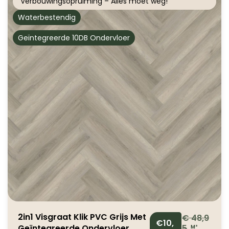
Verbouwingsopruiming – Alles moet weg!
Waterbestendig
Geïntegreerde 10DB Ondervloer
2in1 Visgraat Klik PVC Grijs Met
€
48,9
€10,
Geïntegreerde Ondervloer
5
M²