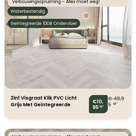
Verbouwingsopruiming – Alles moet weg!
Waterbestendig
Geïntegreerde 10DB Ondervloer
2in1 Visgraat Klik PVC Licht
€
48,9
€10,
Grijs Met Geïntegreerde
5
M²
95
M²
Ondervloer