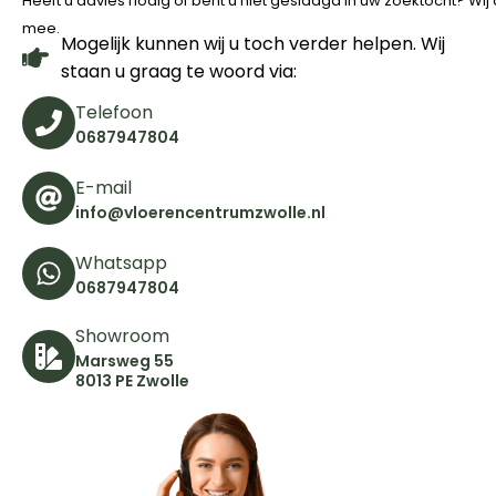
Heeft u advies nodig of bent u niet geslaagd in uw zoektocht? Wi
mee.
Mogelijk kunnen wij u toch verder helpen. Wij
staan u graag te woord via:
Telefoon
0687947804
E-mail
info@vloerencentrumzwolle.nl
Whatsapp
0687947804
Showroom
Marsweg 55
8013 PE Zwolle