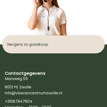
N
e
r
g
e
n
s
z
o
g
o
e
d
k
o
o
p
Contactgegevens
Marsweg 55
8013 PE Zwolle
info@vloerencentrumzwolle.nl
+31687947804