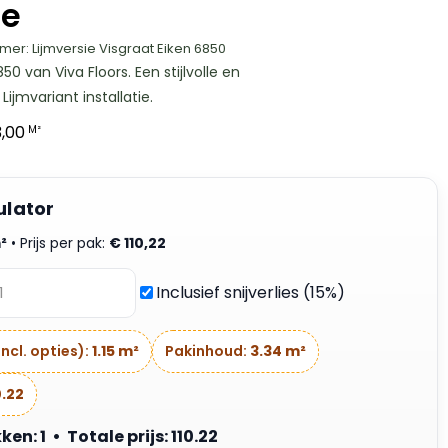
ie
mer: Lijmversie Visgraat Eiken 6850
50 van Viva Floors. Een stijlvolle en
ijmvariant installatie.
,00
M²
ulator
²
• Prijs per pak:
€
110,22
Inclusief snijverlies (15%)
ncl. opties):
1.15 m²
Pakinhoud:
3.34 m²
0.22
n: 1 • Totale prijs: 110.22