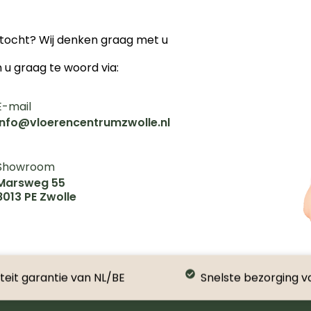
ektocht? Wij denken graag met u
n u graag te woord via:
E-mail
info@vloerencentrumzwolle.nl
Showroom
Marsweg 55
8013 PE Zwolle
teit garantie van NL/BE
Snelste bezorging v