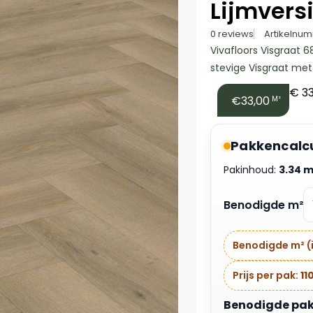
Lijmvers
0 reviews
Artikelnum
Vivafloors Visgraat 68
stevige Visgraat met L
€
33
€33,00
M²
Pakkencalc
Pakinhoud:
3.34 m
Benodigde m²
Benodigde m² (i
Prijs per pak:
11
Benodigde pakke