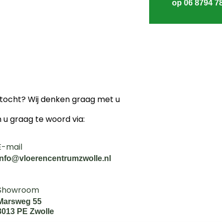
op 06 8794 7
ektocht? Wij denken graag met u
n u graag te woord via:
E-mail
info@vloerencentrumzwolle.nl
Showroom
Marsweg 55
8013 PE Zwolle