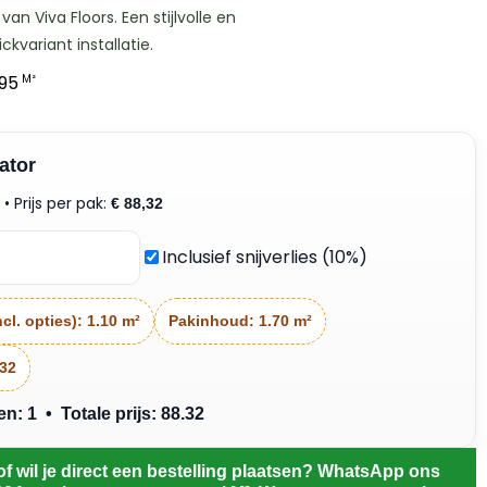
van Viva Floors. Een stijlvolle en
ckvariant installatie.
,95
M²
ator
• Prijs per pak:
²
€
88,32
Inclusief snijverlies (10%)
cl. opties):
1.10 m²
Pakinhoud:
1.70 m²
.32
: 1 • Totale prijs: 88.32
of wil je direct een bestelling plaatsen? WhatsApp ons