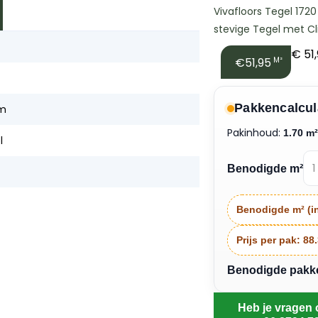
Vivafloors Tegel 1720 
stevige Tegel met Cli
€
51
€51,95
M²
Pakkencalcul
cm
Pakinhoud:
1.70 m
l
Benodigde m²
Benodigde m² (in
Prijs per pak:
88
Benodigde pakken
Heb je vragen 