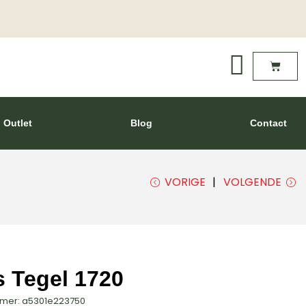
Outlet
Blog
Contact
VORIGE
VOLGENDE
s Tegel 1720
mmer: a5301e223750