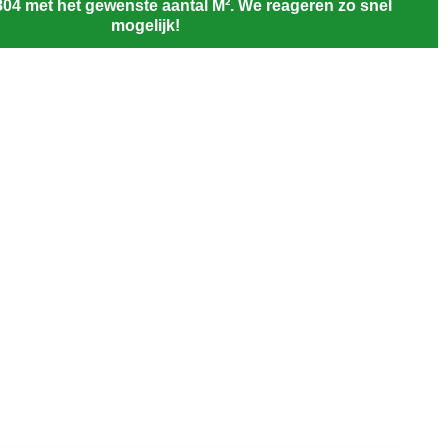
804 met het gewenste aantal M². We reageren zo snel
mogelijk!