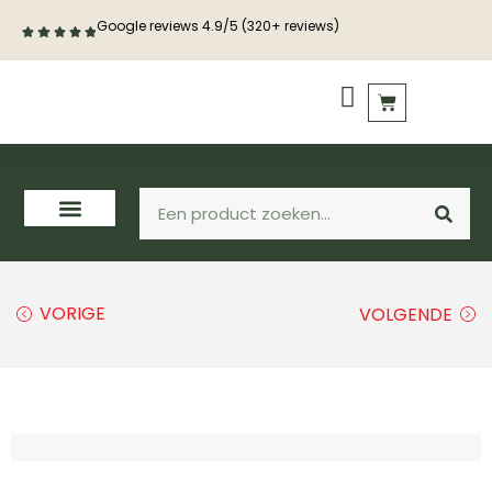
Google reviews 4.9/5 (320+ reviews)
PVC vloeren
Houten vloeren
VORIGE
VOLGENDE