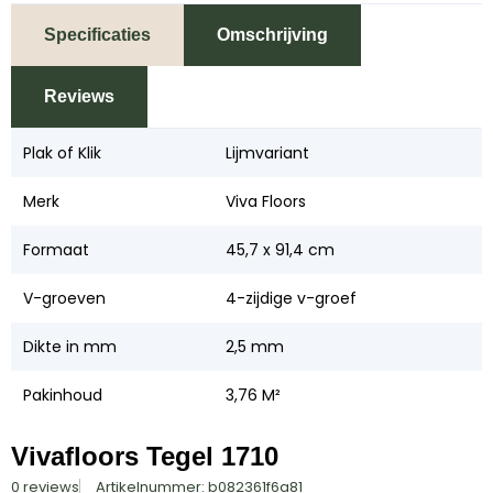
Specificaties
Omschrijving
Reviews
Plak of Klik
Lijmvariant
Merk
Viva Floors
Formaat
45,7 x 91,4 cm
V-groeven
4-zijdige v-groef
Dikte in mm
2,5 mm
Pakinhoud
3,76 M²
Vivafloors Tegel 1710
0 reviews
Artikelnummer: b082361f6a81