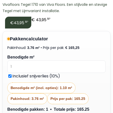
Vivafloors Tegel 1710 van Viva Floors. Een stijlvolle en stevige
Tegel met Lijmvariant installatie.
€
43,95
M²
€43,95
M²
Pakkencalculator
Pakinhoud:
• Prijs per pak:
3.76 m²
€
165,25
Benodigde m²
Inclusief snijverlies (10%)
Benodigde m² (incl. opties):
1.10 m²
Pakinhoud:
3.76 m²
Prijs per pak:
165.25
Benodigde pakken: 1 • Totale prijs: 165.25