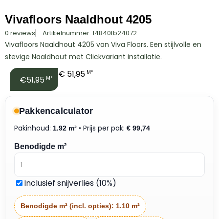
Vivafloors Naaldhout 4205
0 reviews
Artikelnummer: 14840fb24072
Vivafloors Naaldhout 4205 van Viva Floors. Een stijlvolle en
stevige Naaldhout met Clickvariant installatie.
€
51,95
M²
€51,95
M²
Pakkencalculator
Pakinhoud:
• Prijs per pak:
1.92 m²
€
99,74
Benodigde m²
Inclusief snijverlies (10%)
Benodigde m² (incl. opties):
1.10 m²