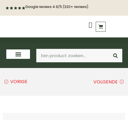
Google reviews 4.9/5 (320+ reviews)
PVC vloeren
Houten vloeren
VORIGE
VOLGENDE