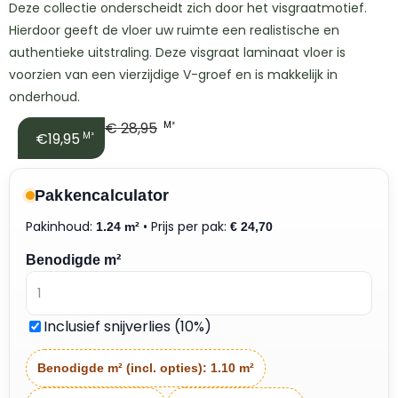
Deze collectie onderscheidt zich door het visgraatmotief.
Hierdoor geeft de vloer uw ruimte een realistische en
authentieke uitstraling. Deze visgraat laminaat vloer is
voorzien van een vierzijdige V-groef en is makkelijk in
onderhoud.
€
28,95
M²
€19,95
M²
Pakkencalculator
Pakinhoud:
• Prijs per pak:
1.24 m²
€
24,70
Benodigde m²
Inclusief snijverlies (10%)
Benodigde m² (incl. opties):
1.10 m²