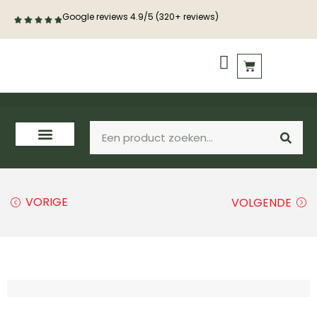
Google reviews 4.9/5 (320+ reviews)
PVC vloeren
Houten vloeren
VORIGE
VOLGENDE