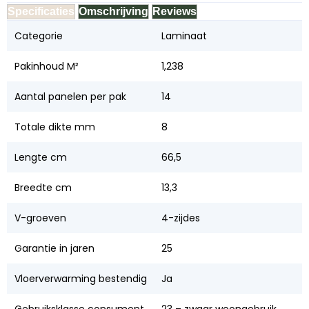
Specificaties
Omschrijving
Reviews
Categorie
Laminaat
Pakinhoud M²
1,238
Aantal panelen per pak
14
Totale dikte mm
8
Lengte cm
66,5
Breedte cm
13,3
V-groeven
4-zijdes
Garantie in jaren
25
Vloerverwarming bestendig
Ja
Gebruiksklasse consument
23 – zwaar woongebruik