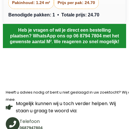
Pakinhoud:
1.24 m²
Prijs per pak:
24.70
Benodigde pakken: 1 • Totale prijs: 24.70
Heb je vragen of wil je direct een bestelling
plaatsen? WhatsApp ons op 06 8794 7804 met het
gewenste aantal M². We reageren zo snel mogelijk!
Heeft u advies nodig of bent u niet geslaagd in uw zoektocht? Wi
mee.
Mogelijk kunnen wij u toch verder helpen. Wij
staan u graag te woord via:
Telefoon
0687947804