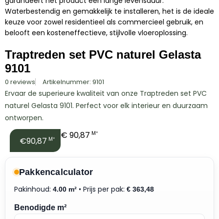
garandeert het product een lange levensduur.
Waterbestendig en gemakkelijk te installeren, het is de ideale
keuze voor zowel residentieel als commercieel gebruik, en
belooft een kosteneffectieve, stijlvolle vloeroplossing.
Traptreden set PVC naturel Gelasta
9101
0 reviews
Artikelnummer: 9101
Ervaar de superieure kwaliteit van onze Traptreden set PVC
naturel Gelasta 9101. Perfect voor elk interieur en duurzaam
ontworpen.
€
90,87
M²
€90,87
M²
Pakkencalculator
Pakinhoud:
• Prijs per pak:
4.00 m²
€
363,48
Benodigde m²