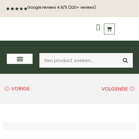
Google reviews 4.9/5 (320+ reviews)
PVC vloeren
Houten vloeren
VORIGE
VOLGENDE