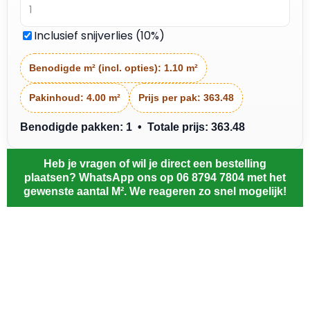
Inclusief snijverlies (10%)
Benodigde m² (incl. opties):
1.10 m²
Pakinhoud:
4.00 m²
Prijs per pak:
363.48
Benodigde pakken: 1 • Totale prijs: 363.48
Heb je vragen of wil je direct een bestelling
plaatsen? WhatsApp ons op 06 8794 7804 met het
gewenste aantal M². We reageren zo snel mogelijk!