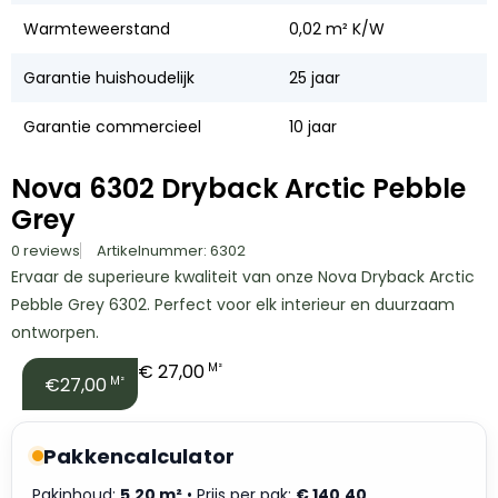
Warmteweerstand
0,02 m² K/W
Garantie huishoudelijk
25 jaar
Garantie commercieel
10 jaar
Nova 6302 Dryback Arctic Pebble
Grey
0 reviews
Artikelnummer: 6302
Ervaar de superieure kwaliteit van onze Nova Dryback Arctic
Pebble Grey 6302. Perfect voor elk interieur en duurzaam
ontworpen.
€
27,00
M²
€27,00
M²
Pakkencalculator
Pakinhoud:
5.20 m²
• Prijs per pak:
€
140,40