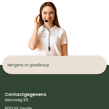
N
e
r
g
e
n
s
z
o
g
o
e
d
k
o
o
p
Contactgegevens
Marsweg 55
8013 PE Zwolle