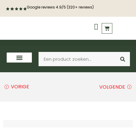
Google reviews 4.9/5 (320+ reviews)
PVC vloeren
Houten vloeren
VORIGE
VOLGENDE