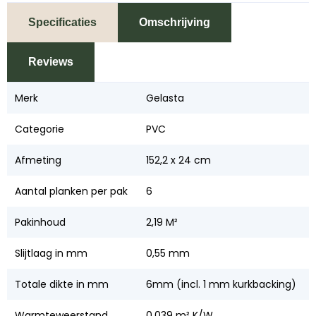
Specificaties
Omschrijving
Reviews
Merk
Gelasta
Categorie
PVC
Afmeting
152,2 x 24 cm
Aantal planken per pak
6
Pakinhoud
2,19 M²
Slijtlaag in mm
0,55 mm
Totale dikte in mm
6mm (incl. 1 mm kurkbacking)
Warmteweerstand
0,039 m² K/W