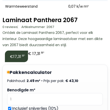
Warmteweerstand
0,07 k/w m²
Laminaat Panthera 2067
0 reviews
Artikelnummer: 2067
Ontdek de Laminaat Panthera 2067, perfect voor elk
interieur. Deze hoogwaardige laminaatvloer met een dikte
van 2067 biedt duurzaamheid en stijl.
€
17,31
M²
€17,31
M²
Pakkencalculator
Pakinhoud:
2.49 m²
• Prijs per pak:
€
43,10
Benodigde m²
Inclusief snijverlies (10%)