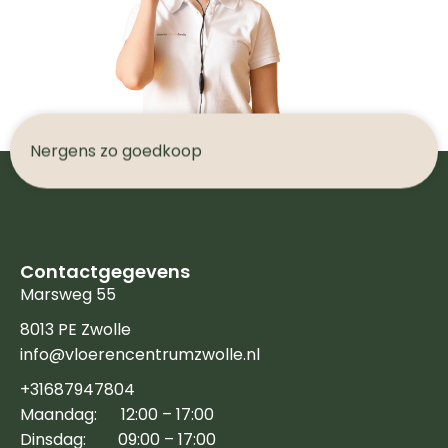
N
e
r
g
e
n
s
z
o
g
o
e
d
k
o
o
p
Contactgegevens
Marsweg 55
8013 PE Zwolle
info@vloerencentrumzwolle.nl
+31687947804
Maandag: 12:00 – 17:00
Dinsdag: 09:00 – 17:00