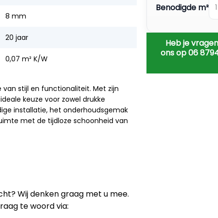
Benodigde m²
8 mm
20 jaar
Heb je vragen
ons op 06 879
0,07 m² K/W
 stijl en functionaliteit. Met zijn
e ideale keuze voor zowel drukke
ige installatie, het onderhoudsgemak
 ruimte met de tijdloze schoonheid van
tocht? Wij denken graag met u mee.
graag te woord via: