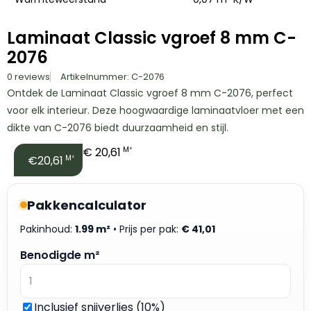
Laminaat Classic vgroef 8 mm C-
2076
0 reviews
Artikelnummer: C-2076
Ontdek de Laminaat Classic vgroef 8 mm C-2076, perfect
voor elk interieur. Deze hoogwaardige laminaatvloer met een
dikte van C-2076 biedt duurzaamheid en stijl.
€
20,61
M²
€20,61
M²
Pakkencalculator
Pakinhoud:
1.99 m²
• Prijs per pak:
€
41,01
Benodigde m²
Inclusief snijverlies (10%)