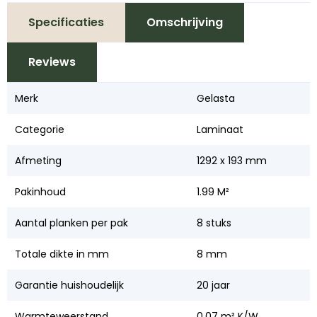
Specificaties
Omschrijving
Reviews
Merk
Gelasta
Categorie
Laminaat
Afmeting
1292 x 193 mm
Pakinhoud
1.99 M²
Aantal planken per pak
8 stuks
Totale dikte in mm
8 mm
Garantie huishoudelijk
20 jaar
Warmteweerstand
0,07 m² K/W