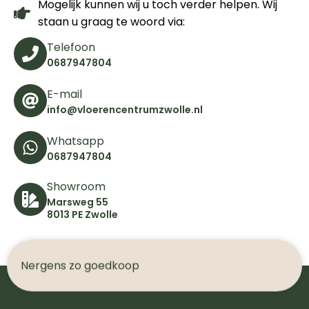
Mogelijk kunnen wij u toch verder helpen. Wij
staan u graag te woord via:
Telefoon
0687947804
E-mail
info@vloerencentrumzwolle.nl
Whatsapp
0687947804
Showroom
Marsweg 55
8013 PE Zwolle
N
e
r
g
e
n
s
z
o
g
o
e
d
k
o
o
p