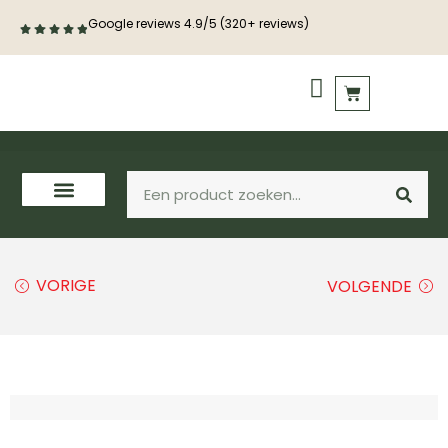
Google reviews 4.9/5 (320+ reviews)
PVC vloeren
Houten vloeren
VORIGE
VOLGENDE