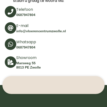
staan u graag te woord via:
Telefoon
0687947804
E-mail
info@vloerencentrumzwolle.nl
Whatsapp
0687947804
Showroom
Marsweg 55
8013 PE Zwolle