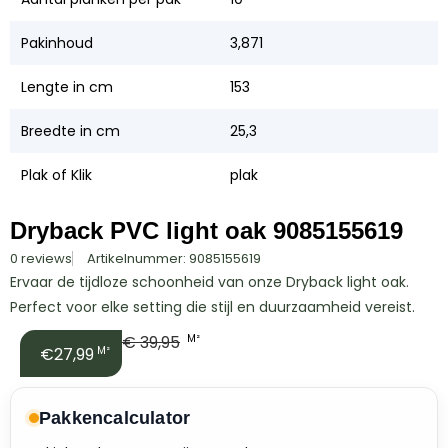
Pakinhoud
3,871
Lengte in cm
153
Breedte in cm
25,3
Plak of Klik
plak
Dryback PVC light oak 9085155619
0 reviews
Artikelnummer: 9085155619
Ervaar de tijdloze schoonheid van onze Dryback light oak.
Perfect voor elke setting die stijl en duurzaamheid vereist.
€
39,95
M²
€27,99
M²
Pakkencalculator