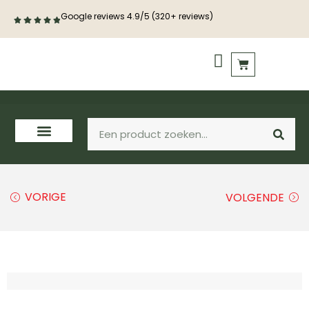
Google reviews 4.9/5 (320+ reviews)
PVC vloeren
Houten vloeren
VORIGE
VOLGENDE