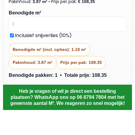
Pakinhoud:
• Prijs per pak:
3.87 m²
€
108,35
Benodigde m²
Inclusief snijverlies (10%)
Benodigde m² (incl. opties):
1.10 m²
Pakinhoud:
3.87 m²
Prijs per pak:
108.35
Benodigde pakken: 1 • Totale prijs: 108.35
Heb je vragen of wil je direct een bestelling
plaatsen? WhatsApp ons op 06 8794 7804 met het
gewenste aantal M². We reageren zo snel mogelijk!