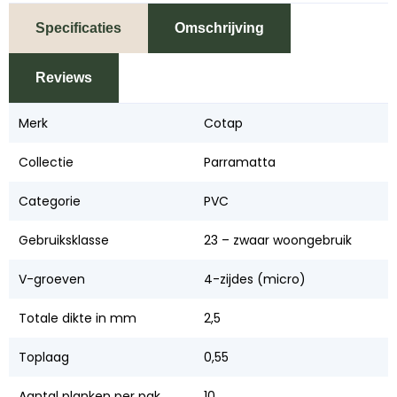
Specificaties
Omschrijving
Reviews
Merk
Cotap
Collectie
Parramatta
Categorie
PVC
Gebruiksklasse
23 – zwaar woongebruik
V-groeven
4-zijdes (micro)
Totale dikte in mm
2,5
Toplaag
0,55
Aantal planken per pak
10