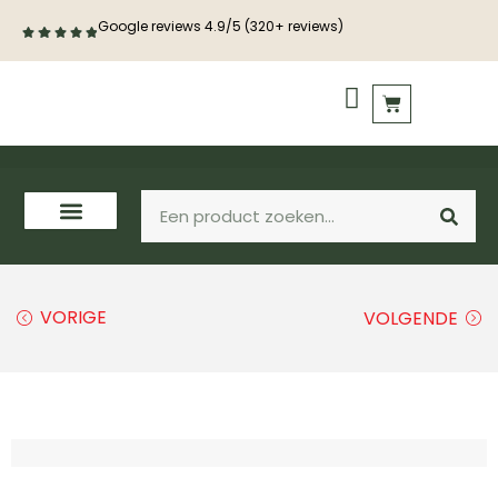
Google reviews 4.9/5 (320+ reviews)
PVC vloeren
Houten vloeren
VORIGE
VOLGENDE