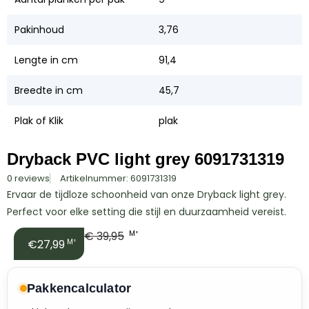
Pakinhoud
3,76
Lengte in cm
91,4
Breedte in cm
45,7
Plak of Klik
plak
Dryback PVC light grey 6091731319
0 reviews
Artikelnummer: 6091731319
Ervaar de tijdloze schoonheid van onze Dryback light grey.
Perfect voor elke setting die stijl en duurzaamheid vereist.
€
39,95
M²
€27,99
M²
Pakkencalculator