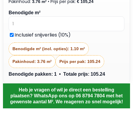
Pakinhoud:
• Prijs per pak:
3.76 m²
€
105,24
Benodigde m²
Inclusief snijverlies (10%)
Benodigde m² (incl. opties):
1.10 m²
Pakinhoud:
3.76 m²
Prijs per pak:
105.24
Benodigde pakken: 1 • Totale prijs: 105.24
Heb je vragen of wil je direct een bestelling
plaatsen? WhatsApp ons op 06 8794 7804 met het
gewenste aantal M². We reageren zo snel mogelijk!