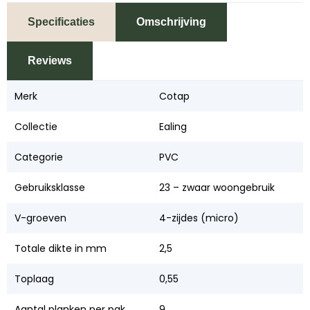
Specificaties
Omschrijving
Reviews
Merk
Cotap
Collectie
Ealing
Categorie
PVC
Gebruiksklasse
23 – zwaar woongebruik
V-groeven
4-zijdes (micro)
Totale dikte in mm
2,5
Toplaag
0,55
Aantal planken per pak
9