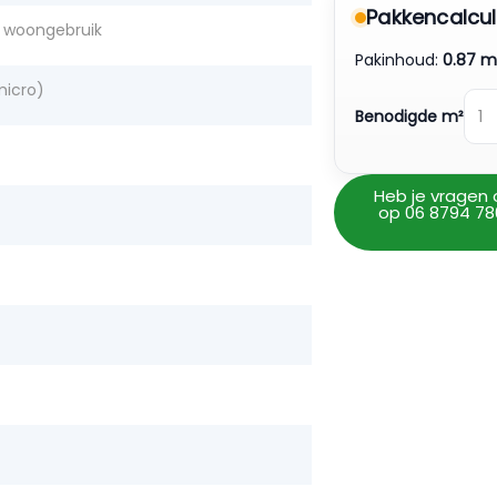
Pakkencalcul
r woongebruik
Pakinhoud:
0.87 m
micro)
Benodigde m²
Heb je vragen 
op 06 8794 78