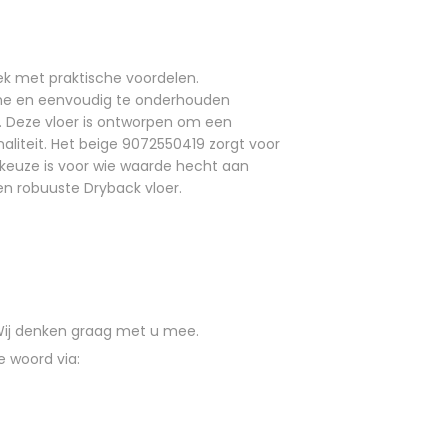
k met praktische voordelen.
zame en eenvoudig te onderhouden
. Deze vloer is ontworpen om een
naliteit. Het beige 9072550419 zorgt voor
 keuze is voor wie waarde hecht aan
 en robuuste Dryback vloer.
 Wij denken graag met u mee.
e woord via: