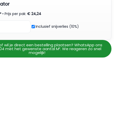
ator
²
• Prijs per pak:
€
24,24
Inclusief snijverlies (10%)
of wil je direct een bestelling plaatsen? WhatsApp ons
04 met het gewenste aantal M². We reageren zo snel
mogelijk!