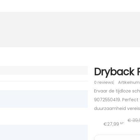
Dryback 
0 reviews
Artikelnu
Ervaar de tijdloze s
9072550419. Perfect v
duurzaamheid vereis
€
39,
€27,99
M²