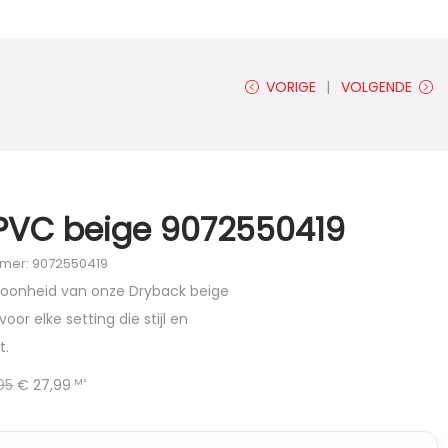
VORIGE
VOLGENDE
PVC beige 9072550419
mmer: 9072550419
choonheid van onze Dryback beige
oor elke setting die stijl en
t.
95
€
27,99
M²