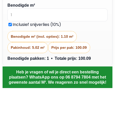
Benodigde m²
Inclusief snijverlies (10%)
Benodigde m² (incl. opties):
1.10 m²
Pakinhoud:
5.02 m²
Prijs per pak:
100.09
Benodigde pakken: 1 • Totale prijs: 100.09
Heb je vragen of wil je direct een bestelling
plaatsen? WhatsApp ons op 06 8794 7804 met het
gewenste aantal M². We reageren zo snel mogelijk!