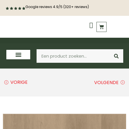
Google reviews 4.9/5 (320+ reviews)
PVC vloeren
Houten vloeren
VORIGE
VOLGENDE