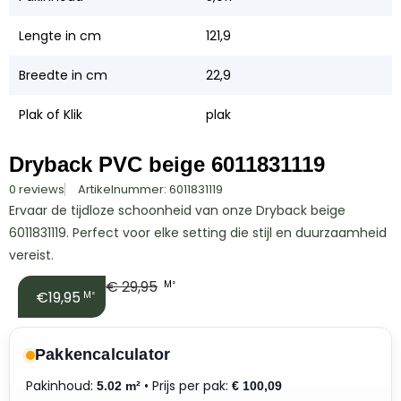
Lengte in cm
121,9
Breedte in cm
22,9
Plak of Klik
plak
Dryback PVC beige 6011831119
0 reviews
Artikelnummer: 6011831119
Ervaar de tijdloze schoonheid van onze Dryback beige
6011831119. Perfect voor elke setting die stijl en duurzaamheid
vereist.
€
29,95
M²
€19,95
M²
Pakkencalculator
Pakinhoud:
• Prijs per pak:
5.02 m²
€
100,09