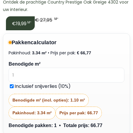
Ontdek de prachtige Country Prestige Oak Greige 4302 voor
uw interieur.
€
27,95
M²
€19,99
M²
Pakkencalculator
Pakinhoud:
• Prijs per pak:
3.34 m²
€
66,77
Benodigde m²
Inclusief snijverlies (10%)
Benodigde m² (incl. opties):
1.10 m²
Pakinhoud:
3.34 m²
Prijs per pak:
66.77
Benodigde pakken: 1 • Totale prijs: 66.77