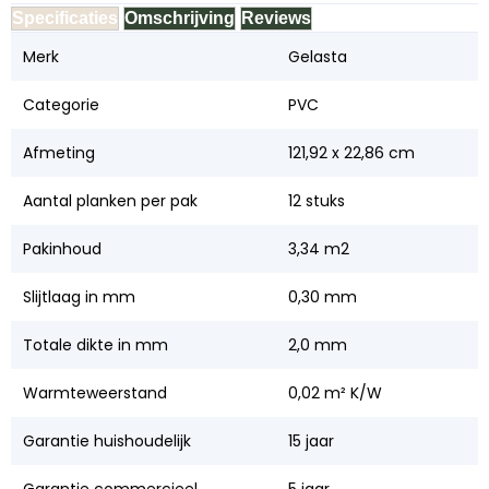
Specificaties
Omschrijving
Reviews
Merk
Gelasta
Categorie
PVC
Afmeting
121,92 x 22,86 cm
Aantal planken per pak
12 stuks
Pakinhoud
3,34 m2
Slijtlaag in mm
0,30 mm
Totale dikte in mm
2,0 mm
Warmteweerstand
0,02 m² K/W
Garantie huishoudelijk
15 jaar
Garantie commercieel
5 jaar