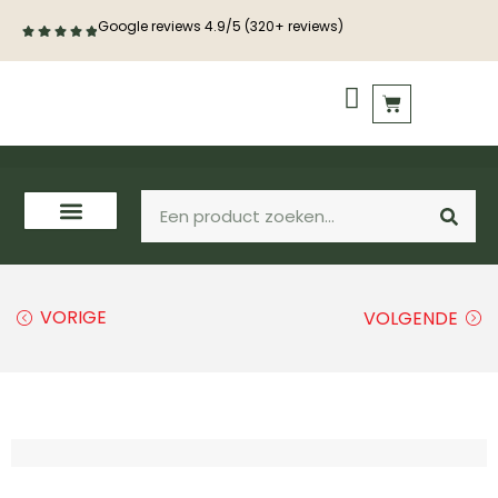
Google reviews 4.9/5 (320+ reviews)
PVC vloeren
Houten vloeren
VORIGE
VOLGENDE