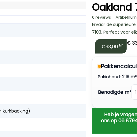
Oakland 7
0 reviews
Artikelnum
Ervaar de superieure
7103. Perfect voor e
€
33
€33,00
M²
Pakkencalcul
Pakinhoud:
2.19 m²
Benodigde m²
 kurkbacking)
Heb je vragen
ons op 06 879