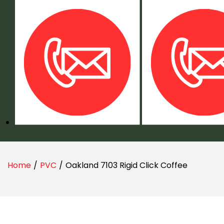
Home
/
PVC
/
Oakland 7103 Rigid Click Coffee