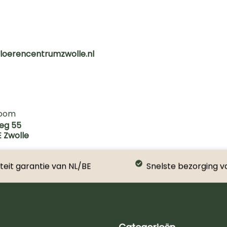
loerencentrumzwolle.nl
oom
eg 55
E Zwolle
teit garantie van NL/BE
Snelste bezorging v