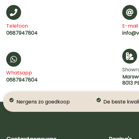
Telefoon
E-mail
0687947804
info@v
Showr
Whatsapp
Marsw
0687947804
8013 P
Nergens zo goedkoop
De beste kwali