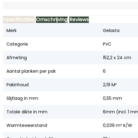
Specificaties
Omschrijving
Reviews
Merk
Gelasta
Categorie
PVC
Afmeting
152,2 x 24 cm
Aantal planken per pak
6
Pakinhoud
2,19 M²
Slijtlaag in mm
0,55 mm
Totale dikte in mm
6mm (incl. 1 mm
Warmteweerstand
0,039 m² K/W