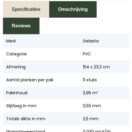
Specificaties
Omschrijving
Reviews
Merk
Gelasta
Categorie
PVC
Afmeting
154 x 23,3 cm
Aantal planken per pak
11 stuks
Pakinhoud
3,95 m²
Slijtlaag in mm
0,55 mm
Totale dikte in mm
2,5 mm
Warmteweerstand
0,030 m² K/W