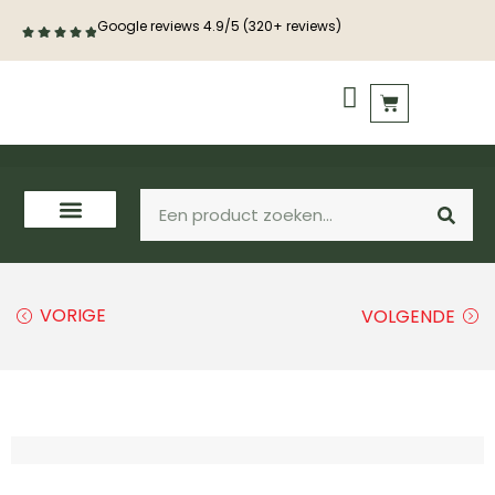
Google reviews 4.9/5 (320+ reviews)
PVC vloeren
Houten vloeren
VORIGE
VOLGENDE