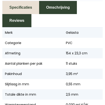
Specificaties
Omschrijving
Reviews
Merk
Gelasta
Categorie
PVC
Afmeting
154 x 23,3 cm
Aantal planken per pak
11 stuks
Pakinhoud
3,95 m²
Slijtlaag in mm
0,55 mm
Totale dikte in mm
2,5 mm
Warmteweerstand
0,030 m² K/W