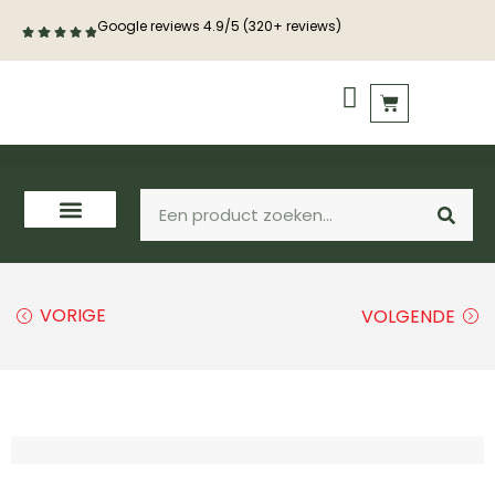
Google reviews 4.9/5 (320+ reviews)
PVC vloeren
Houten vloeren
VORIGE
VOLGENDE