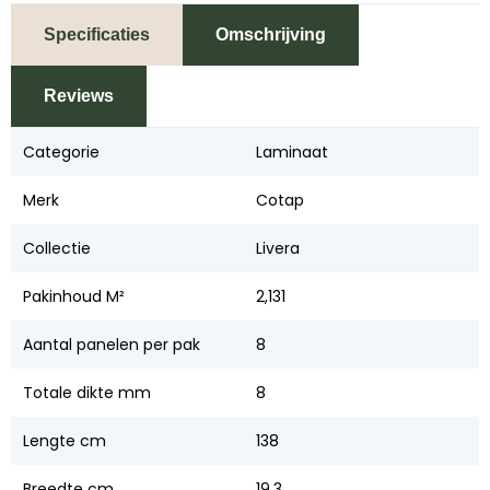
Specificaties
Omschrijving
Reviews
Categorie
Laminaat
Merk
Cotap
Collectie
Livera
Pakinhoud M²
2,131
Aantal panelen per pak
8
Totale dikte mm
8
Lengte cm
138
Breedte cm
19,3