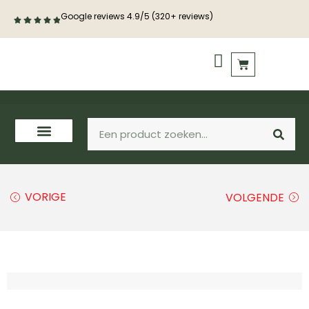
Google reviews 4.9/5 (320+ reviews)
PVC vloeren
Houten vloeren
VORIGE
VOLGENDE