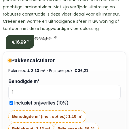
prachtige laminaatvloer. Met zijn verfijnde uitstraling en
robuuste constructie is deze vloer ideaal voor elk interieur.
Creëer een warme en uitnodigende sfeer in uw woning of
kantoor met deze hoogwaardige vloeroplossing.
€
24,50
M²
€16,99
M²
Pakkencalculator
Pakinhoud:
• Prijs per pak:
2.13 m²
€
36,21
Benodigde m²
Inclusief snijverlies (10%)
Benodigde m² (incl. opties):
1.10 m²
Pakinhoud:
2.13 m²
Prijs per pak:
36.21